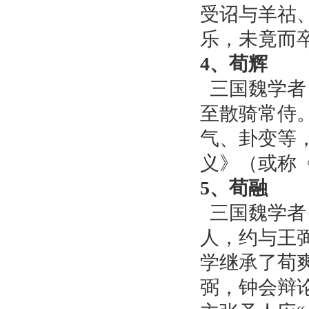
受诏与羊祜
乐，未竟而
4、荀辉
三国魏学者
至散骑常侍
气、卦变等
义》（或称
5、荀融
三国魏学者
人，约与王
学继承了荀
弼，钟会辩