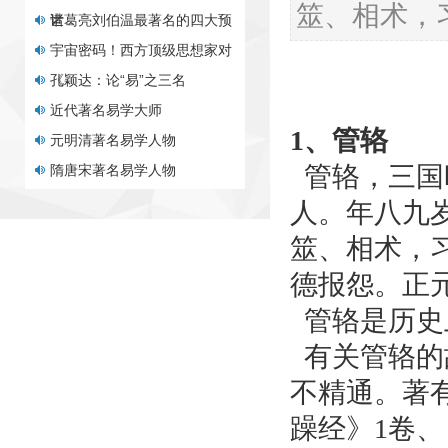
宇宙密码！西方顶级思想家对
筮、相术，
《
孔颖达：论“易”之三名
近代著名易学大师
元明清著名易学人物
隋唐宋著名易学人物
1、
管辂
三国、两晋、南北朝
管辂，三国
秦汉时期的著名易学人物
人。年八九
先秦时期的著名易学人物
周总理谈十二生肖，一语震惊
筮、相术，
世
诸葛亮刘伯温最著名的四大预
德报怨。正
宇宙密码！西方顶级思想家对
管辂是历史
《
孔颖达：论“易”之三名
有关管辂的
近代著名易学大师
不精通。著
元明清著名易学人物
隋唐宋著名易学人物
躁经》1卷