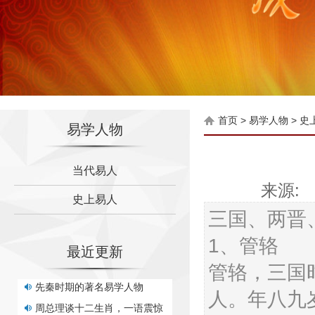
首页
>
易学人物
>
史
易学人物
当代易人
来源: 
史上易人
三国、两晋
1、管辂
最近更新
管辂，三国
周总理谈十二生肖，一语震惊
人。年八九
世
诸葛亮刘伯温最著名的四大预