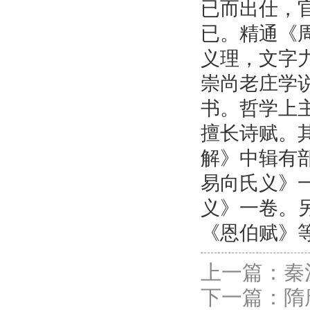
已而出仕，
已。精通《
义理，文字
崇尚老庄学
书。哲学上
擅长诗赋。
解》中辑有
易向氏义》
义》一卷。
《恩伯赋》
上一篇：
秦
下一篇：
隋