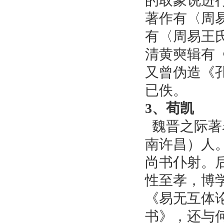
的取象说进
著作有〈周
有〈周易王
清黄奭辑有
又曾伪造《
已佚。
3、荀凯
魏晋之际著
南许昌）人
尚书仆射。
性至孝，博
《易无互体
书》，还与