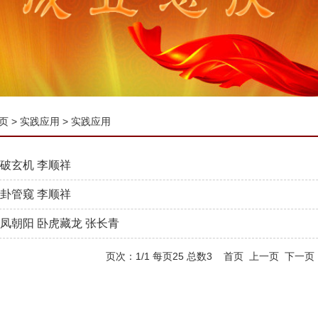
页
>
实践应用
>
实践应用
破玄机 李顺祥
卦管窥 李顺祥
凤朝阳 卧虎藏龙 张长青
页次：1/1 每页25 总数3 首页 上一页 下一页