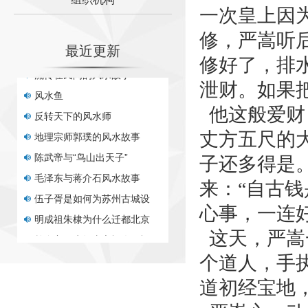
一次皇上因
牛眠穴
流传在民间的风水故事
修，严嵩听
最近更新
风水鱼
修好了，排
反转天下的风水师
泄财。如果
地理宗师郭璞的风水故事
他这般爱财
陈武帝与“鸟山出天子”
丈方五尺的
毛泽东与蒋介石风水故事
伍子胥是如何为苏州古城设
子还多得是
明成祖朱棣为什么迁都北京
来：“自古
赖布衣风水故事之福人居福
心事，一连
晋商大院有怎样的风水布局
这天，严嵩
唐朝泓治大师福地传奇
个道人，手
诸葛亮墓地传说与风水之迷
折臂三公
道初经宝地
“油灯定穴”出三苏