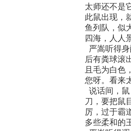
太师还不是
此鼠出现，
鱼列队，似
四海，人人
严嵩听得身
后有粪球滚
且毛为白色
您呀。看来
说话间，鼠
刀，要把鼠
厉，过于霸
多些柔和的