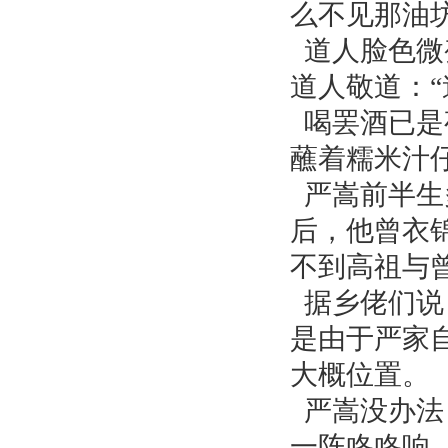
么不见那油
道人脸色微
道人敬道：“
喝罢酒已是
蘸着糯米汁
严嵩前半生
后，他曾衣
不到高祖与
据乡佬们说
是由于严家
大概位置。
严嵩没办法
一阵咚咚响