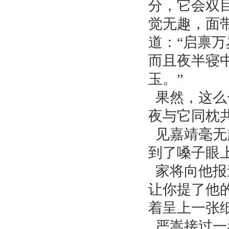
分，它会双
觉无趣，面
道：“启禀
而且夜半寝
玉。”
果然，这么
夜与它同枕共
见嘉靖毫无
到了嗓子眼
家将向他报
让你提了他
着呈上一张
严嵩接过一