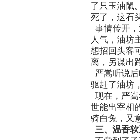
了只玉油鼠
死了，这石
事情传开，
人气，油坊
想招回头客
离，另谋出
严嵩听说后
驱赶了油坊
现在，严嵩
世能出宰相
骑白兔，又
三、温香软