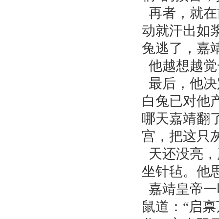
再者，就在
动就汗出如
兔逃了，嘉
他越想越觉
最后，他决
白兔已对他
哪天嘉靖翻
宫，把这只
天还没亮，
坐针毡。他
嘉靖皇帝一
鼠道：“启