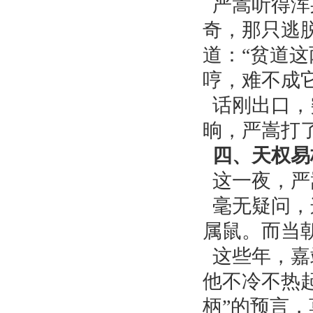
严嵩听得浑
奇，那只逃
道：“贫道
哼，难不成
话刚出口，
晌，严嵩打
四、天权易
这一夜，严
毫无疑问，
属鼠。而当
这些年，嘉
他不冷不热
柄”的预言