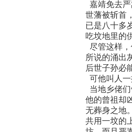
嘉靖免去严
世藩被斩首
已是八十多
吃坟地里的
尽管这样，
所说的涌出
后世子孙必
可他叫人一
当地乡佬们
他的曾祖却
无葬身之地
共用一坟的
坊，而且严