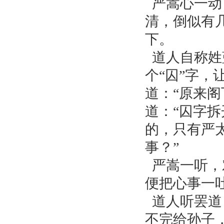
严嵩心一动
牛眠穴
清，倒似有
流传在民间的风水故事
下。
风水鱼
道人自称姓
反转天下的风水师
地理宗师郭璞的风水故事
个“囚”字
陈武帝与“鸟山出天子”
道：“原来
道：“囚字
的，只有严
事？”
严嵩一听，
便把心事一
道人听罢道
不完给孙子