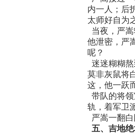
内一人；后
太师好自为之
当夜，严嵩
他泄密，严
呢？
迷迷糊糊熬
莫非灰鼠将
这，他一跃
带队的将领
轨，着军卫
严嵩一翻白
五、吉地绝