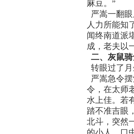
麻豆。”
严嵩一翻眼
人力所能知
闻终南道派
成，老夫以
二、灰鼠骑
转眼过了月
严嵩急令摆
令，在太师
水上佳。若
踏不准吉眼
北斗，突然
的小人，口