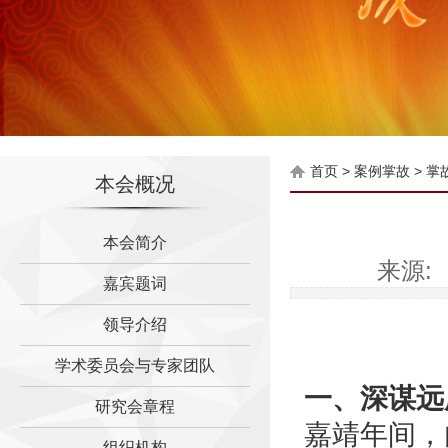
首页
>
案例掌故
>
掌
本会概况
毛泽东与蒋介石风水故事
伍子胥是如何为苏州古城设
本会简介
明成祖朱棣为什么迁都北京
来源: 
嘉宾题词
赖布衣风水故事之福人居福
晋商大院有怎样的风水布局
领导介绍
唐朝泓治大师福地传奇
学术委员会与专家团队
诸葛亮墓地传说与风水之迷
一、深谋远
研究会章程
折臂三公
嘉靖年间，
“油灯定穴”出三苏
组织机构