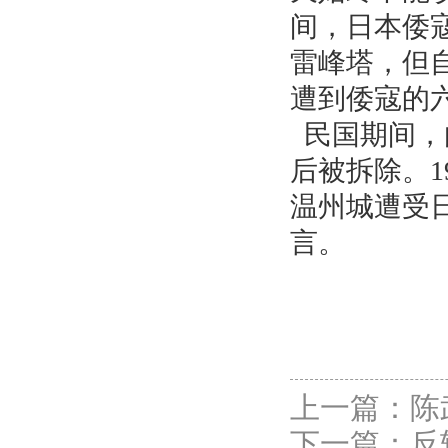
间，日本倭
雷峰塔，但
遭到倭寇的
民国期间，
后被拆除。1
温州城遭受
言。
上一篇：
陈
下一篇：
反