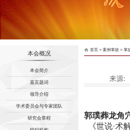
首页
>
案例掌故
>
掌
本会概况
本会简介
来源: 
嘉宾题词
毛泽东与蒋介石风水故事
伍子胥是如何为苏州古城设
领导介绍
明成祖朱棣为什么迁都北京
学术委员会与专家团队
赖布衣风水故事之福人居福
郭璞葬龙角
研究会章程
晋商大院有怎样的风水布局
《世说·术
唐朝泓治大师福地传奇
组织机构