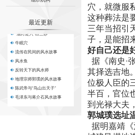
穴，就微服
诸葛亮墓地传说与风水之迷
折臂三公
这种葬法是
最近更新
“油灯定穴”出三苏
三年当招引
牛眠穴
子，是能招
流传在民间的风水故事
好自己还是
风水鱼
据《南史·
反转天下的风水师
地理宗师郭璞的风水故事
其择选吉地
陈武帝与“鸟山出天子”
位极人臣的
毛泽东与蒋介石风水故事
半百，官位
伍子胥是如何为苏州古城设
到光禄大夫
明成祖朱棣为什么迁都北京
郭
城
璞选址
赖布衣风水故事之福人居福
晋商大院有怎样的风水布局
据明嘉靖《
唐朝泓治大师福地传奇