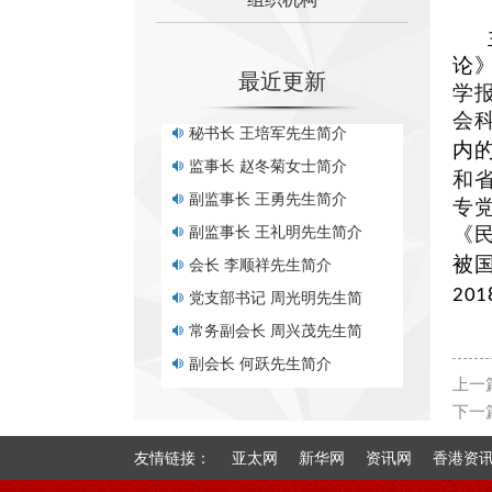
副会长 张丽女士简介
副会长 谭利女士简介
论
副会长 骆世明先生简介
最近更新
学
秘书长 王培军先生简介
会
监事长 赵冬菊女士简介
内
副监事长 王勇先生简介
和
副监事长 王礼明先生简介
专
会长 李顺祥先生简介
《
被
党支部书记 周光明先生简
20
1
常务副会长 周兴茂先生简
副会长 何跃先生简介
副会长 郑刚女士简介
上一
副会长 张丽女士简介
下一
副会长 谭利女士简介
友情链接：
亚太网
新华网
资讯网
香港资
副会长 骆世明先生简介