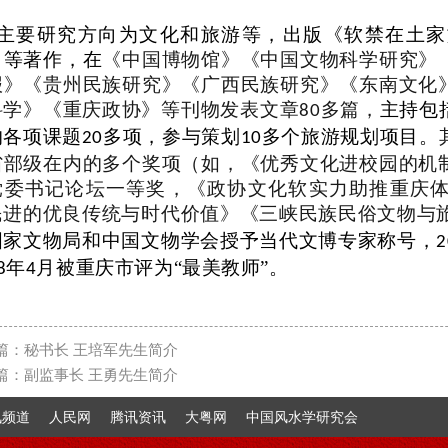
主要研究方向为文化和旅游等，出版《软禁在土家
》等著作，在
《中国博物馆》《中国文物科学研究》
报》《贵州民族研究》《广西民族研究》《东南文化
科学》《重庆政协》等刊物发表文章
多篇，
主持包
80
的各项课题
多项，参与策划
多个旅游规划项目。
20
10
省部级在内的多个奖项（如，《优秀文化进校园的机
党委书记论坛一等奖，《政协文化软实力助推重庆
民进的优良传统与时代价值》《三峡民族民俗文物与
国家文物局和中国文物学会授予当代文博专家称号，
2
年
月被重庆市评为“最美教师”。
8
4
篇：
秘书长 王培军先生简介
篇：
副监事长 王勇先生简介
讯频道
人民网
腾讯资讯
大粤网
中国风水学研究会