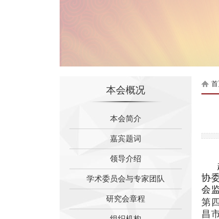
首
本会概况
本会简介
嘉宾题词
会长 李顺祥先生简介
领导介绍
党支部书记 周光明先生简
常务副会长 周兴茂先生简
协
学术委员会与专家团队
会
副会长 何跃先生简介
研究会章程
第
副会长 郑刚女士简介
昌
组织机构