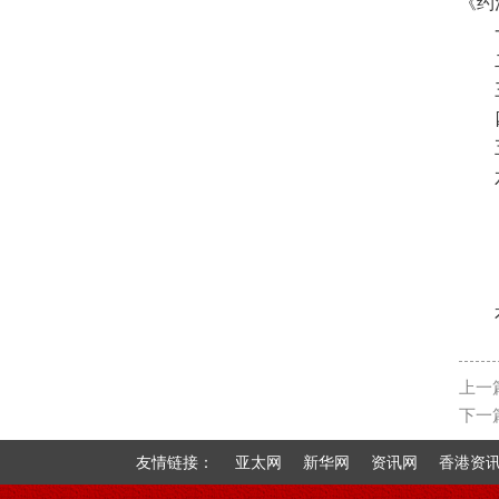
《约
《易学研究者行为守则》与
2019年重庆市社科工作会议
国际易学联合会易学应用研
本会地址公告
本会公章样式
国际易学联合会易学应用研
国际易学联合会易学应用研
上一
下一
友情链接：
亚太网
新华网
资讯网
香港资