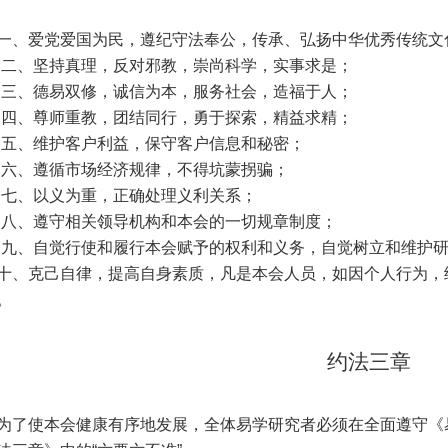
一、爱党爱国为民，遵纪守法奉公，传承、弘扬中华优秀传统文
二、坚持真理，反对邪教，崇尚科学，实事求是；
三、德易双修，诚信为本，服务社会，造福于人；
四、尊师重教，团结同行，勇于探索，精益求精；
五、维护客户利益，保守客户信息和秘密；
六、遵循市场经济规律，不得坑蒙拐骗；
七、以义为重，正确处理义利关系；
八、遵守相关领导机构和本会的一切规章制度；
九、自觉行使和履行本会赋予的权利和义务，自觉树立和维护
十、克己自律，提高自身素质，凡是本会人员，如因个人行为，
。
约法三章
为了使本会健康有序地发展，全体易学研究者必须在全面遵守《