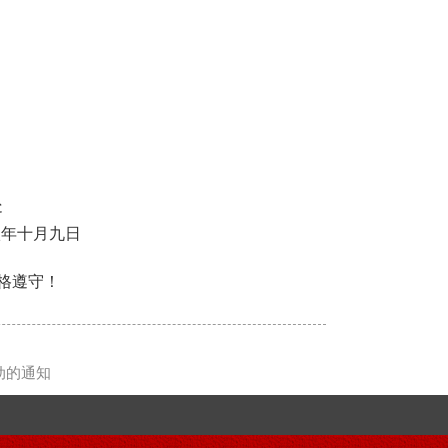
处
八年十月九日
格遵守！
动的通知