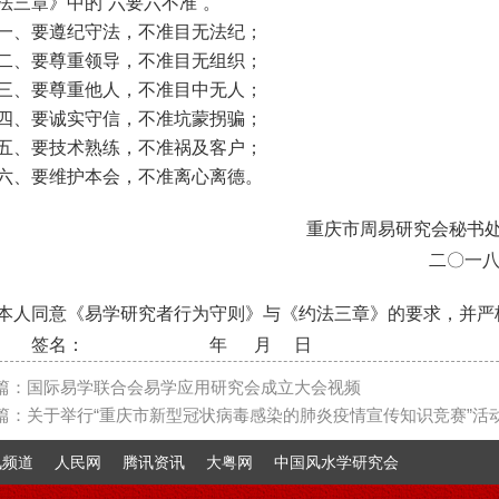
法三章》中的“六要六不准”。
一、要遵纪守法，不准目无法纪；
二、要尊重领导，不准目无组织；
三、要尊重他人，不准目中无人；
四、要诚实守信，不准坑蒙拐骗；
五、要技术熟练，不准祸及客户；
六、要维护本会，不准离心离德。
重庆市周易研究会秘书
二〇一
本人同意《易学研究者行为守则》与《约法三章》的要求，并严
签名：
年
月
日
篇：
国际易学联合会易学应用研究会成立大会视频
篇：
关于举行“重庆市新型冠状病毒感染的肺炎疫情宣传知识竞赛”活
讯频道
人民网
腾讯资讯
大粤网
中国风水学研究会